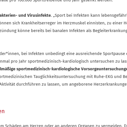
sfälle pro 100.000 Sporttreibende und Jahr gesenkt werden.
akterien- und Virusinfekte
. „Sport bei Infekten kann lebensgefähr
können sich Krankheitserreger im Herzmuskel einnisten, zu einer
zündung könne bereits bei banalen Infekten als Begleiterkrankun
rtler*innen, bei Infekten unbedingt eine ausreichende Sportpaus
inmal pro Jahr sportmedizinisch-kardiologisch untersuchen zu las
lmäßige sportmedizinisch-kardiologische Vorsorgeuntersuchung
portmedizinischen Tauglichkeitsuntersuchung mit Ruhe-EKG und B
 Aktivität durchführen zu lassen, um angeborene Herzerkrankunge
en
n, um Schäden am Herzen oder an anderen Organen zu vermeiden. 