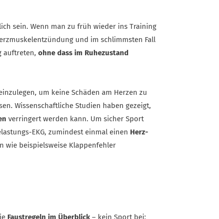
lich sein. Wenn man zu früh wieder ins Training
 Herzmuskelentzündung und im schlimmsten Fall
g auftreten,
ohne dass im Ruhezustand
e einzulegen, um keine Schäden am Herzen zu
sen. Wissenschaftliche Studien haben gezeigt,
en
verringert werden kann. Um sicher Sport
elastungs-EKG, zumindest einmal einen
Herz-
n wie beispielsweise Klappenfehler
Die
Faustregeln im Überblick
– kein Sport bei: