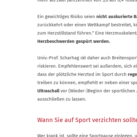
mehr als zwei Jahrzehnten von 3,6 auf 0,4 Tode
Ein gewichtiges Risiko seien
nicht auskurierte B
zurückkehrt oder einen Wettkampf bestreitet, 
zum Herzstillstand führen.“ Eine Herzmuskelent
Herzbeschwerden gespürt werden.
Univ.-Prof. Scharhag rät daher auch Breitenspo
riskieren. Empfehlenswert sei außerdem, sich e
dass der plötzliche Herztod im Sport durch
rege
treiben zu können, empfiehlt er neben einer s
Ultraschall
vor (Wieder-)Beginn der sportlichen
ausschließen zu lassen.
Wann Sie auf Sport verzichten sollt
Wer krank ist, sollte eine Sportpause einlege