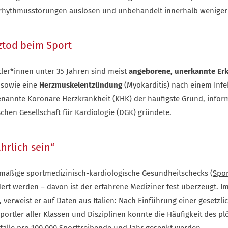
zrhythmusstörungen auslösen und unbehandelt innerhalb wenige
ztod beim Sport
tler*innen unter 35 Jahren sind meist
angeborene, unerkannte Er
 sowie eine
Herzmuskelentzündung
(Myokarditis) nach einem Infek
enannte Koronare Herzkrankheit (KHK) der häufigste Grund, informi
chen Gesellschaft für Kardiologie (DGK)
gründete.
hrlich sein“
mäßige sportmedizinisch-kardiologische Gesundheitschecks (
Spor
dert werden – davon ist der erfahrene Mediziner fest überzeugt. I
, verweist er auf Daten aus Italien: Nach Einführung einer gesetzli
ortler aller Klassen und Disziplinen konnte die Häufigkeit des p