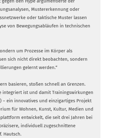
sst gegen den Hype argumentierte der
egungsanalysen, Mustererkennung oder
assnetzwerke oder taktische Muster lassen
alyse von Bewegungsabläufen in technischen
 sondern um Prozesse im Körper als
sen sich nicht direkt beobachten, sondern
llierungen gelernt werden.“
tern basieren, stoßen schnell an Grenzen.
 integriert ist und damit Trainingswirkungen
) – ein innovatives und einzigartiges Projekt
erium für Wohnen, Kunst, Kultur, Medien und
lattform entwickelt, die seit drei Jahren bei
präzisere, individuell zugeschnittene
f. Hautsch.