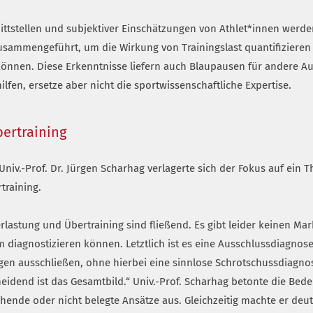
ittstellen und subjektiver Einschätzungen von Athlet*innen werde
usammengeführt, um die Wirkung von Trainingslast quantifizieren
önnen. Diese Erkenntnisse liefern auch Blaupausen für andere Au
ilfen, ersetze aber nicht die sportwissenschaftliche Expertise.
ertraining
niv.-Prof. Dr. Jürgen Scharhag verlagerte sich der Fokus auf ein 
training.
stung und Übertraining sind fließend. Es gibt leider keinen Marke
 diagnostizieren können. Letztlich ist es eine Ausschlussdiagnos
 ausschließen, ohne hierbei eine sinnlose Schrotschussdiagnost
eidend ist das Gesamtbild.“ Univ.-Prof. Scharhag betonte die Bed
hende oder nicht belegte Ansätze aus. Gleichzeitig machte er deutl