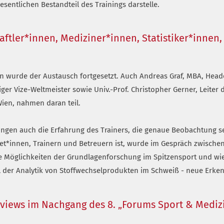
sentlichen Bestandteil des Trainings darstelle.
aftler*innen, Mediziner*innen, Statistiker*inne
n wurde der Austausch fortgesetzt. Auch Andreas Graf, MBA, Head
r Vize-Weltmeister sowie Univ.-Prof. Christopher Gerner, Leiter d
ien, nahmen daran teil.
ngen auch die Erfahrung des Trainers, die genaue Beobachtung s
let*innen, Trainern und Betreuern ist, wurde im Gespräch zwische
e die Möglichkeiten der Grundlagenforschung im Spitzensport und
 der Analytik von Stoffwechselprodukten im Schweiß - neue Erk
rviews im Nachgang des 8. „Forums Sport & Mediz