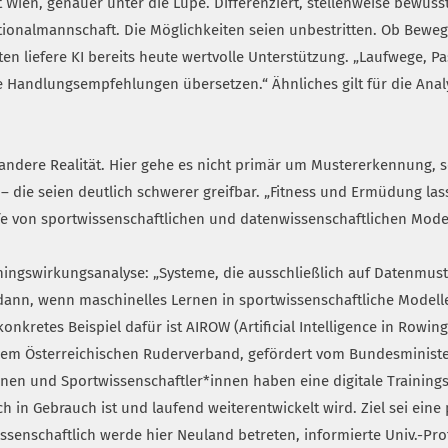
ät Wien, genauer unter die Lupe. Differenziert, stellenweise bewu
tionalmannschaft. Die Möglichkeiten seien unbestritten. Ob Bew
en liefere KI bereits heute wertvolle Unterstützung. „Laufwege, P
ete Handlungsempfehlungen übersetzen.“ Ähnliches gilt für die An
 andere Realität. Hier gehe es nicht primär um Mustererkennung,
– die seien deutlich schwerer greifbar. „Fitness und Ermüdung las
fe von sportwissenschaftlichen und datenwissenschaftlichen Mode
iningswirkungsanalyse: „Systeme, die ausschließlich auf Datenmus
dann, wenn maschinelles Lernen in sportwissenschaftliche Modelle
nkretes Beispiel dafür ist AIROW (Artificial Intelligence in Rowing
 dem Österreichischen Ruderverband, gefördert vom Bundesminist
nen und Sportwissenschaftler*innen haben eine digitale Trainingsp
h in Gebrauch ist und laufend weiterentwickelt wird. Ziel sei eine 
senschaftlich werde hier Neuland betreten, informierte Univ.-Pro